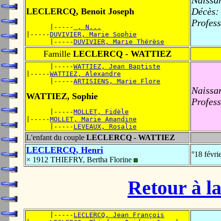
Naissa
Décès:
LECLERCQ, Benoit Joseph
Profess
      |-----
 , N...
|-----
DUVIVIER, Marie Sophie
      |-----
DUVIVIER, Marie Thérèse
Famille
LECLERCQ - WATTIEZ
      |-----
WATTIEZ, Jean Baptiste
|-----
WATTIEZ, Alexandre
      |-----
ARTISIENS, Marie Flore
Naissa
WATTIEZ, Sophie
Profess
      |-----
MOLLET, Fidèle
|-----
MOLLET, Marie Amandine
      |-----
LEVEAUX, Rosalie
L'enfant du couple
LECLERCQ - WATTIEZ
LECLERCQ, Henri
°18 févr
× 1912 THIEFRY, Bertha Florine
Retour à la
      |-----
LECLERCQ, Jean François