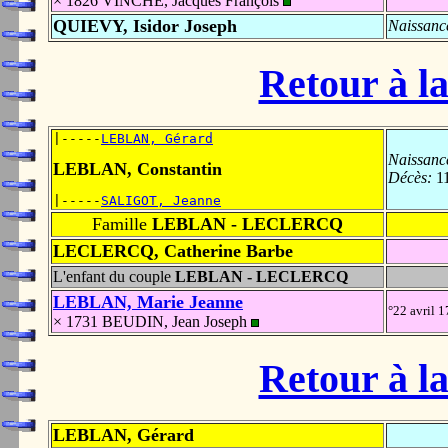
× 1826 VINCHE, Jacques François
QUIEVY, Isidor Joseph
Naissanc
Retour à la
|-----
LEBLAN, Gérard
Naissanc
LEBLAN, Constantin
Décès:
11
|-----
SALIGOT, Jeanne
Famille
LEBLAN - LECLERCQ
LECLERCQ, Catherine Barbe
L'enfant du couple
LEBLAN - LECLERCQ
LEBLAN, Marie Jeanne
°22 avril 
× 1731 BEUDIN, Jean Joseph
Retour à la
LEBLAN, Gérard