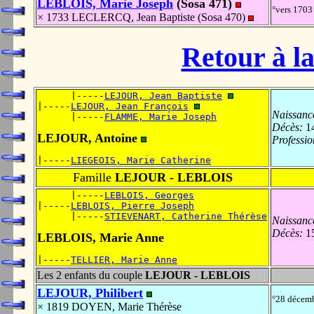
LEBLOIS, Marie Joseph
(Sosa 471)
°vers 170
× 1733 LECLERCQ, Jean Baptiste (Sosa 470)
Retour à la
      |-----
LEJOUR, Jean Baptiste
|-----
LEJOUR, Jean François
Naissanc
      |-----
FLAMME, Marie Joseph
Décès:
14
LEJOUR, Antoine
Professio
|-----
LIEGEOIS, Marie Catherine
Famille
LEJOUR - LEBLOIS
      |-----
LEBLOIS, Georges
|-----
LEBLOIS, Pierre Joseph
      |-----
STIEVENART, Catherine Thérèse
Naissanc
Décès:
15
LEBLOIS, Marie Anne
|-----
TELLIER, Marie Anne
Les 2 enfants du couple
LEJOUR - LEBLOIS
LEJOUR, Philibert
°28 décem
× 1819 DOYEN, Marie Thérèse