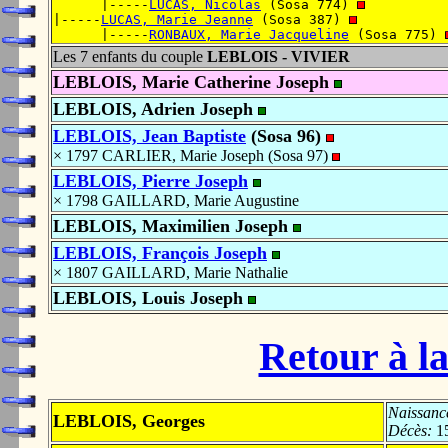
      |-----
LUCAS, Nicolas
 (Sosa 774) 
|-----
LUCAS, Marie Jeanne
 (Sosa 387) 
      |-----
RONBAUX, Marie Jacqueline
 (Sosa 775) 
Les 7 enfants du couple
LEBLOIS - VIVIER
LEBLOIS, Marie Catherine Joseph
LEBLOIS, Adrien Joseph
LEBLOIS, Jean Baptiste
(Sosa 96)
× 1797 CARLIER, Marie Joseph (Sosa 97)
LEBLOIS, Pierre Joseph
× 1798 GAILLARD, Marie Augustine
LEBLOIS, Maximilien Joseph
LEBLOIS, François Joseph
× 1807 GAILLARD, Marie Nathalie
LEBLOIS, Louis Joseph
Retour à la
Naissanc
LEBLOIS, Georges
Décès:
15