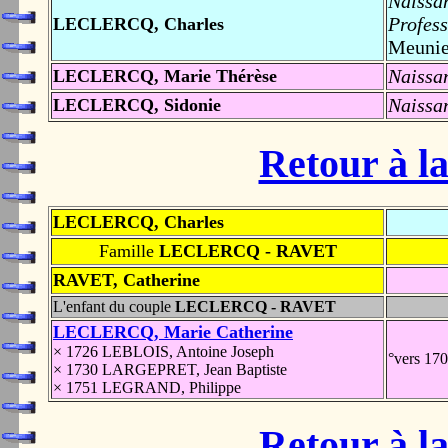
Naissa
Profess
LECLERCQ, Charles
Meunie
Naissa
LECLERCQ, Marie Thérèse
Naissa
LECLERCQ, Sidonie
Retour à la
LECLERCQ, Charles
Famille
LECLERCQ - RAVET
RAVET, Catherine
L'enfant du couple
LECLERCQ - RAVET
LECLERCQ, Marie Catherine
× 1726 LEBLOIS, Antoine Joseph
°vers 17
× 1730 LARGEPRET, Jean Baptiste
× 1751 LEGRAND, Philippe
Retour à la