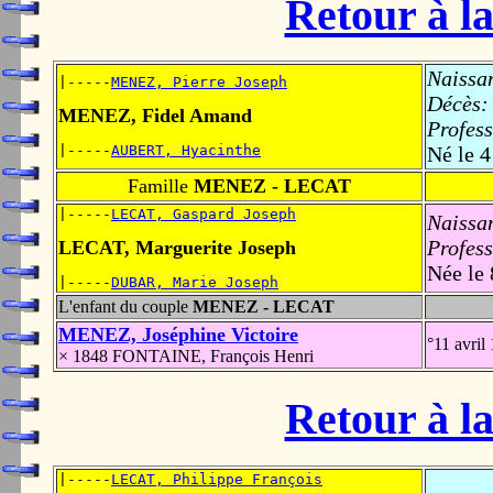
Retour à la
Naissa
|-----
MENEZ, Pierre Joseph
Décès:
MENEZ, Fidel Amand
Profess
|-----
AUBERT, Hyacinthe
Né le 4
Famille
MENEZ - LECAT
|-----
LECAT, Gaspard Joseph
Naissa
Profess
LECAT, Marguerite Joseph
Née le 
|-----
DUBAR, Marie Joseph
L'enfant du couple
MENEZ - LECAT
MENEZ, Joséphine Victoire
°11 avril
× 1848 FONTAINE, François Henri
Retour à la
|-----
LECAT, Philippe François