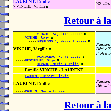
LAURENT, Emilie
°05 juille
× VINCHE, Virgille
Retour à la
      |-----
VINCHE, Augustin Joseph
|-----
VINCHE, Remy
      |-----
DUQUESNOIS, Marie Thérèse
Naissanc
VINCHE, Virgille
Décès:
22
Professio
      |-----
PROCUREUR, Henri Louis
|-----
PROCUREUR, Olga
      |-----
DEVAUX, Marie Aurélie
Famille
VINCHE - LAURENT
|-----
LAURENT, Désiré Clovis
Naissanc
LAURENT, Emilie
Décès:
14
|-----
MOULIN, Marie Louise
Retour à la