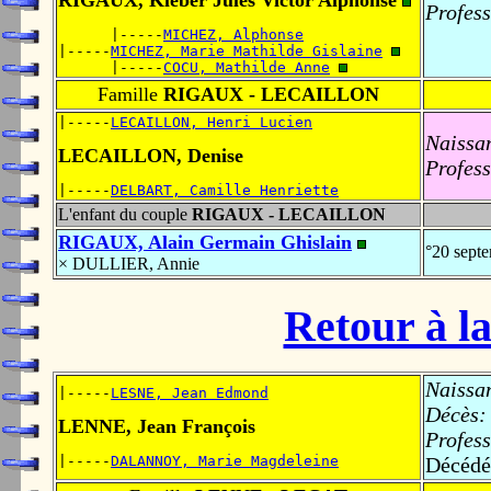
RIGAUX, Kléber Jules Victor Alphonse
Profess
      |-----
MICHEZ, Alphonse
|-----
MICHEZ, Marie Mathilde Gislaine
      |-----
COCU, Mathilde Anne
Famille
RIGAUX - LECAILLON
|-----
LECAILLON, Henri Lucien
Naissa
LECAILLON, Denise
Profess
|-----
DELBART, Camille Henriette
L'enfant du couple
RIGAUX - LECAILLON
RIGAUX, Alain Germain Ghislain
°20 sept
× DULLIER, Annie
Retour à la
Naissa
|-----
LESNE, Jean Edmond
Décès:
LENNE, Jean François
Profess
|-----
DALANNOY, Marie Magdeleine
Décédé