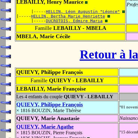
LEBAILLY, Henry Maurice
Profe
      |-----
HELLIN, Léon Augustin "Léonce"
|-----
HELLIN, Bertha Marie Henriette
      |-----
DUCROTOIS, Edmire Maria
Famille
LEBAILLY - MBELA
MBELA, Marie Cécile
Retour à la
QUIEVY, Philippe François
Famille
QUIEVY - LEBAILLY
LEBAILLY, Marie Françoise
Les 4 enfants du couple
QUIEVY - LEBAILLY
QUIEVY, Philippe François
°01 novem
× 1816 BOUZIN, Marie Thérèse
QUIEVY, Marie Anastasie
Naissanc
QUIEVY, Marie Agathe
°15 décem
× 1815 BOUZIN, Pierre François