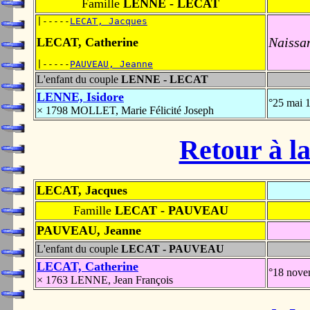
Famille
LENNE - LECAT
|-----
LECAT, Jacques
Naissa
LECAT, Catherine
|-----
PAUVEAU, Jeanne
L'enfant du couple
LENNE - LECAT
LENNE, Isidore
°25 mai 
× 1798 MOLLET, Marie Félicité Joseph
Retour à la
LECAT, Jacques
Famille
LECAT - PAUVEAU
PAUVEAU, Jeanne
L'enfant du couple
LECAT - PAUVEAU
LECAT, Catherine
°18 nov
× 1763 LENNE, Jean François