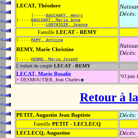
LECAT, Théodore
Naissa
Décès:
      |-----
BAUCHART, Henry
|-----
BAUCHART, Marie Anne
      |-----
LORTHIOIR, Jeanne
Famille
LECAT - REMY
|-----
REMY, Antoine
Naissa
REMY, Marie Christine
Décès:
|-----
HENNO, Marie Joseph
L'enfant du couple
LECAT - REMY
LECAT, Marie Rosalie
°03 juin
× DESMOUTIER, Jean Charles
Retour à la
Décès:
PETIT, Augustin Jean Baptiste
Famille
PETIT - LECLECQ
Décès:
LECLECQ, Augustine