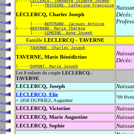
|-----
LECLERCQ, Théodore Isidore Joseph
      |-----
TRIVIERE, Catherine Françoise
Naissa
Décès:
LECLERCQ, Charles Joseph
Profess
      |-----
BERTRAND, Jacques Antoine
|-----
BERTRAND, Marie Thérèse
      |-----
LEMOINE, Anne Joseph
Famille
LECLERCQ - TAVERNE
|-----
TAVERNE, Charles Joseph
Naissa
TAVERNE, Marie Bénédictine
Décès:
|-----
DUPONT, Marie Joseph
Les 8 enfants du couple
LECLERCQ -
TAVERNE
Naissa
LECLERCQ, Joseph
LECLERCQ, Elie
°09 févr
× 1858 DUPRIEZ, Augustine
Naissa
LECLERCQ, Victorine
Naissa
LECLERCQ, Marie Augustine
Naissa
LECLERCQ, Sophie