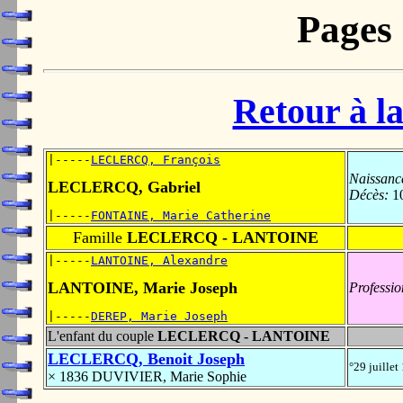
Pages
Retour à la
|-----
LECLERCQ, François
Naissanc
LECLERCQ, Gabriel
Décès:
10
|-----
FONTAINE, Marie Catherine
Famille
LECLERCQ - LANTOINE
|-----
LANTOINE, Alexandre
LANTOINE, Marie Joseph
Professio
|-----
DEREP, Marie Joseph
L'enfant du couple
LECLERCQ - LANTOINE
LECLERCQ, Benoit Joseph
°29 juille
× 1836 DUVIVIER, Marie Sophie