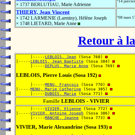
°14 janvie
× 1737 BERLUTIAU, Marie Adrienne
THIERY, Jean Vincent
°08 mars 
× 1742 LARMENIE (Larminy), Hélène Joseph
× 1748 LIETARD, Marie Anne
Retour à la
      |-----
LEBLOIS, Jean
 (Sosa 768) 
|-----
LEBLOIS, Jean Baptiste
 (Sosa 384) 
      |-----
DEPLUS, Marie Anne
 (Sosa 769) 
LEBLOIS, Pierre Louis (Sosa 192)
      |-----
MENU, François
 (Sosa 770) 
|-----
MENU, Marie Catherine
 (Sosa 385) 
      |-----
DUBOIS, Marie
 (Sosa 771) 
Famille
LEBLOIS - VIVIER
      |-----
VIVIER, Etienne
 (Sosa 772) 
|-----
VIVIER, Antoine Joseph
 (Sosa 386) 
      |-----
MANCHE, Jeanne
 (Sosa 773) 
VIVIER, Marie Alexandrine (Sosa 193)