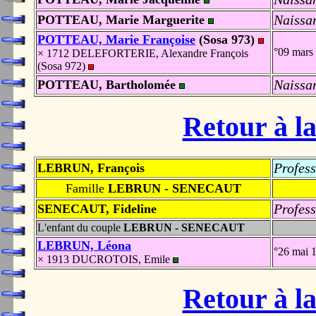
Naissa
POTTEAU, Marie Marguerite
POTTEAU, Marie Françoise
(Sosa 973)
°09 mars
× 1712 DELEFORTERIE, Alexandre François
(Sosa 972)
Naissa
POTTEAU, Bartholomée
Retour à la
Profess
LEBRUN, François
Famille
LEBRUN - SENECAUT
Profess
SENECAUT, Fideline
L'enfant du couple
LEBRUN - SENECAUT
LEBRUN, Léona
°26 mai 
× 1913 DUCROTOIS, Emile
Retour à la