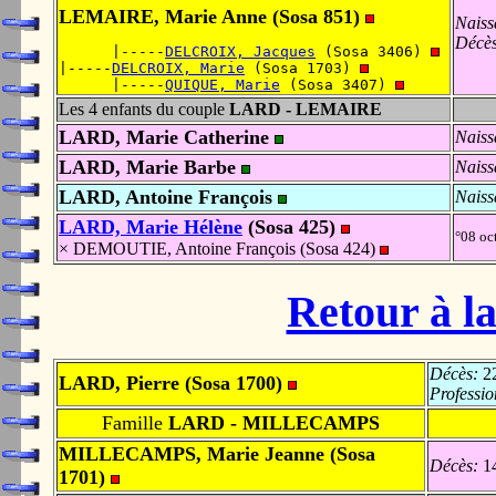
LEMAIRE, Marie Anne (Sosa 851)
Naiss
Décès
      |-----
DELCROIX, Jacques
 (Sosa 3406) 
|-----
DELCROIX, Marie
 (Sosa 1703) 
      |-----
QUIQUE, Marie
 (Sosa 3407) 
Les 4 enfants du couple
LARD - LEMAIRE
LARD, Marie Catherine
Naiss
LARD, Marie Barbe
Naiss
LARD, Antoine François
Naiss
LARD, Marie Hélène
(Sosa 425)
°08 oc
× DEMOUTIE, Antoine François (Sosa 424)
Retour à la
Décès:
22
LARD, Pierre (Sosa 1700)
Professio
Famille
LARD - MILLECAMPS
MILLECAMPS, Marie Jeanne (Sosa
Décès:
14
1701)