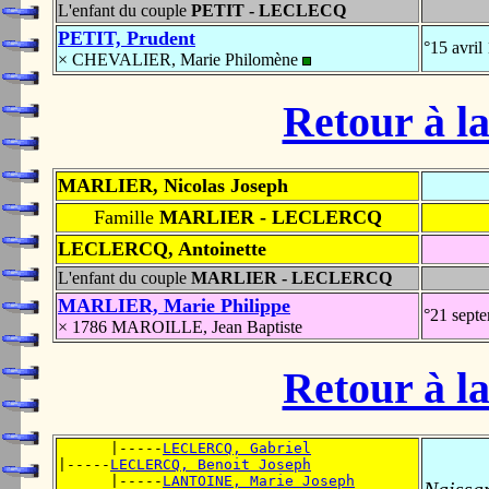
L'enfant du couple
PETIT - LECLECQ
PETIT, Prudent
°15 avri
× CHEVALIER, Marie Philomène
Retour à la
MARLIER, Nicolas Joseph
Famille
MARLIER - LECLERCQ
LECLERCQ, Antoinette
L'enfant du couple
MARLIER - LECLERCQ
MARLIER, Marie Philippe
°21 sept
× 1786 MAROILLE, Jean Baptiste
Retour à la
      |-----
LECLERCQ, Gabriel
|-----
LECLERCQ, Benoit Joseph
      |-----
LANTOINE, Marie Joseph