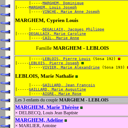
      |-----
MARGHEM, Dominique
|-----
MARGHEM, Louis Joseph
      |-----
VINCHE, Marie Anne Joseph
MARGHEM, Cyprien Louis
      |-----
DEGALLAIX, Jacques Philippe
|-----
DEGALLAIX, Marie Caroline
      |-----
CAIL, Marie Anne
Famille
MARGHEM - LEBLOIS
      |-----
LEBLOIS, Pierre Louis
 (Sosa 192) 
|-----
LEBLOIS, Pierre Joseph
      |-----
VIVIER, Marie Alexandrine
 (Sosa 193) 
LEBLOIS, Marie Nathalie
      |-----
GAILLARD, Jean François
|-----
GAILLARD, Marie Augustine
      |-----
AIGRE, Marie Rose
Les 3 enfants du couple
MARGHEM - LEBLOIS
MARGHEM, Marie Thérèse
× DELBECQ, Louis Jean Baptiste
MARGHEM, Adeline
× MARLIER, Antoine