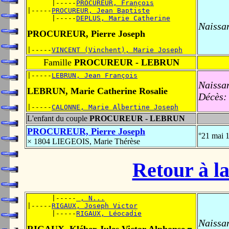
      |-----
PROCUREUR, François
|-----
PROCUREUR, Jean Baptiste
      |-----
DEPLUS, Marie Catherine
Naissa
PROCUREUR, Pierre Joseph
|-----
VINCENT (Vinchent), Marie Joseph
Famille
PROCUREUR - LEBRUN
|-----
LEBRUN, Jean François
Naissa
LEBRUN, Marie Catherine Rosalie
Décès:
|-----
CALONNE, Marie Albertine Joseph
L'enfant du couple
PROCUREUR - LEBRUN
PROCUREUR, Pierre Joseph
°21 mai 
× 1804 LIEGEOIS, Marie Thérèse
Retour à la
      |-----
 , N...
|-----
RIGAUX, Joseph Victor
      |-----
RIGAUX, Léocadie
Naissa