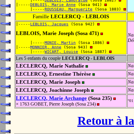
      |-----
DEBLOIS, Lamoralde
 (Sosa 1882) 
|-----
DEBLOIS, Marie Anne
 (Sosa 941) 
      |-----
ROUSSEAU, Marguerite
 (Sosa 1883) 
Famille
LECLERCQ - LEBLOIS
|-----
LEBLOIS, Jacques
 (Sosa 942) 
LEBLOIS, Marie Joseph (Sosa 471)
Nai
Dé
      |-----
MONIE, Martin
 (Sosa 1886) 
|-----
MONNIER, Anne
 (Sosa 943) 
      |-----
WICART, Louise
 (Sosa 1887) 
Les 5 enfants du couple
LECLERCQ - LEBLOIS
LECLERCQ, Marie Nathalie
Nai
LECLERCQ, Ernestine Thérèse
Nai
LECLERCQ, Marie Joseph
Nai
LECLERCQ, Joachinne Joseph
Nai
LECLERCQ, Marie Archange
(Sosa 235)
°01
× 1763 GOBET, Pierre Joseph (Sosa 234)
Retour à la