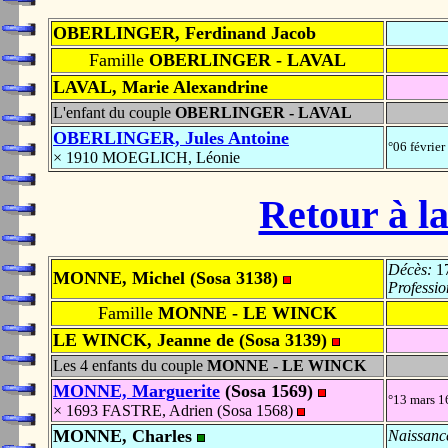
OBERLINGER, Ferdinand Jacob
Famille
OBERLINGER - LAVAL
LAVAL, Marie Alexandrine
L'enfant du couple
OBERLINGER - LAVAL
OBERLINGER, Jules Antoine
°06 févrie
× 1910 MOEGLICH, Léonie
Retour à la
Décès:
17
MONNE, Michel (Sosa 3138)
Professio
Famille
MONNE - LE WINCK
LE WINCK, Jeanne de (Sosa 3139)
Les 4 enfants du couple
MONNE - LE WINCK
MONNE, Marguerite
(Sosa 1569)
°13 mars 
× 1693 FASTRE, Adrien (Sosa 1568)
MONNE, Charles
Naissanc