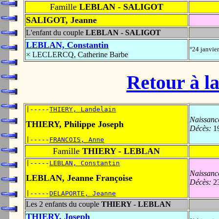
Famille
LEBLAN - SALIGOT
SALIGOT, Jeanne
L'enfant du couple
LEBLAN - SALIGOT
LEBLAN, Constantin
°24 janvie
× LECLERCQ, Catherine Barbe
Retour à la
|-----
THIERY, Landelain
Naissanc
THIERY, Philippe Joseph
Décès:
19
|-----
FRANCOIS, Anne
Famille
THIERY - LEBLAN
|-----
LEBLAN, Constantin
Naissanc
LEBLAN, Jeanne Françoise
Décès:
23
|-----
DELAPORTE, Jeanne
Les 2 enfants du couple
THIERY - LEBLAN
THIERY, Joseph