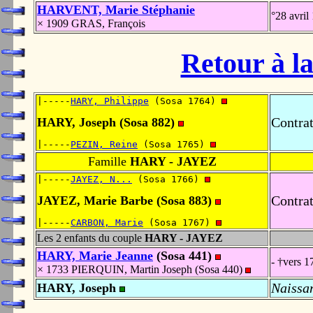
HARVENT, Marie Stéphanie
°28 avri
× 1909 GRAS, François
Retour à la
|-----
HARY, Philippe
 (Sosa 1764) 
Contra
HARY, Joseph (Sosa 882)
|-----
PEZIN, Reine
 (Sosa 1765) 
Famille
HARY - JAYEZ
|-----
JAYEZ, N...
 (Sosa 1766) 
Contra
JAYEZ, Marie Barbe (Sosa 883)
|-----
CARBON, Marie
 (Sosa 1767) 
Les 2 enfants du couple
HARY - JAYEZ
HARY, Marie Jeanne
(Sosa 441)
- †vers 1
× 1733 PIERQUIN, Martin Joseph (Sosa 440)
Naissa
HARY, Joseph