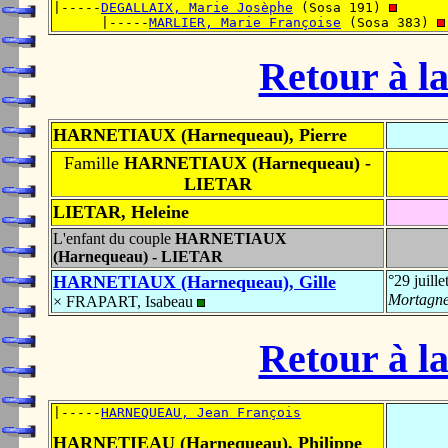
|-----
DEGALLAIX, Marie Josèphe
 (Sosa 191) 
      |-----
MARLIER, Marie Françoise
 (Sosa 383) 
Retour à la
HARNETIAUX (Harnequeau), Pierre
Famille
HARNETIAUX (Harnequeau) -
LIETAR
LIETAR, Heleine
L'enfant du couple
HARNETIAUX
(Harnequeau) - LIETAR
HARNETIAUX (Harnequeau), Gille
°29 juill
Mortagne
× FRAPART, Isabeau
Retour à la
|-----
HARNEQUEAU, Jean François
HARNETIEAU (Harnequeau), Philippe