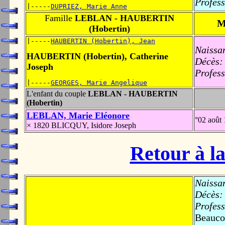
Profess
|-----
DUPRIEZ, Marie Anne
Famille
LEBLAN - HAUBERTIN
M
(Hobertin)
|-----
HAUBERTIN (Hobertin), Jean
Naissa
HAUBERTIN (Hobertin), Catherine
Décès:
Joseph
Profess
|-----
GEORGES, Marie Angelique
L'enfant du couple
LEBLAN - HAUBERTIN
(Hobertin)
LEBLAN, Marie Eléonore
°02 août
× 1820 BLICQUY, Isidore Joseph
Retour à la
Naissa
Décès:
Profess
Beaucou