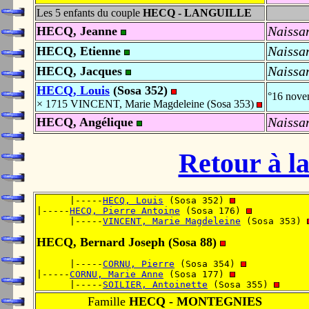
Les 5 enfants du couple
HECQ - LANGUILLE
Naissa
HECQ, Jeanne
Naissa
HECQ, Etienne
Naissa
HECQ, Jacques
HECQ, Louis
(Sosa 352)
°16 nov
× 1715 VINCENT, Marie Magdeleine (Sosa 353)
Naissa
HECQ, Angélique
Retour à la
      |-----
HECQ, Louis
 (Sosa 352) 
|-----
HECQ, Pierre Antoine
 (Sosa 176) 
      |-----
VINCENT, Marie Magdeleine
 (Sosa 353) 
HECQ, Bernard Joseph (Sosa 88)
      |-----
CORNU, Pierre
 (Sosa 354) 
|-----
CORNU, Marie Anne
 (Sosa 177) 
      |-----
SOILIER, Antoinette
 (Sosa 355) 
Famille
HECQ - MONTEGNIES