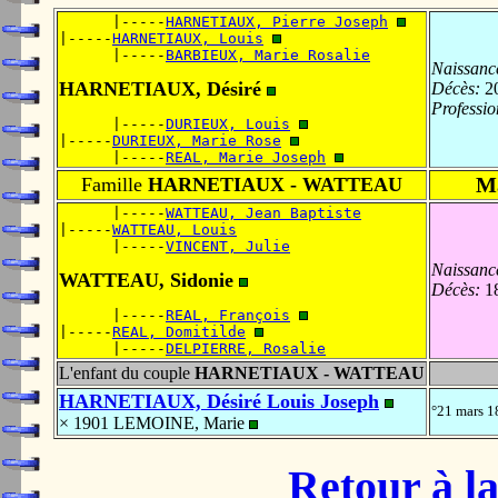
      |-----
HARNETIAUX, Pierre Joseph
|-----
HARNETIAUX, Louis
      |-----
BARBIEUX, Marie Rosalie
Naissanc
HARNETIAUX, Désiré
Décès:
20
Professio
      |-----
DURIEUX, Louis
|-----
DURIEUX, Marie Rose
      |-----
REAL, Marie Joseph
Ma
Famille
HARNETIAUX - WATTEAU
      |-----
WATTEAU, Jean Baptiste
|-----
WATTEAU, Louis
      |-----
VINCENT, Julie
Naissanc
WATTEAU, Sidonie
Décès:
18
      |-----
REAL, François
|-----
REAL, Domitilde
      |-----
DELPIERRE, Rosalie
L'enfant du couple
HARNETIAUX - WATTEAU
HARNETIAUX, Désiré Louis Joseph
°21 mars 
× 1901 LEMOINE, Marie
Retour à la