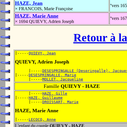
HAZE, Jean
°vers 165
× FRANCOIS, Marie Françoise
HAZE, Marie Anne
°vers 16
× 1694 QUIEVY, Adrien Joseph
Retour à la
|-----
QUIEVY, Jean
QUIEVY, Adrien Joseph
      |-----
DESESPRINGALLE (Despringalle), Jacque
|-----
DESESPRINGALLE, Marie
      |-----
MOLLET, Jacqueline
Famille
QUIEVY - HAZE
      |-----
HAZE, Gille
|-----
HAZE, Guillaume
      |-----
DROISSART, Marie
HAZE, Marie Anne
|-----
LECOCQ, Anne
L'enfant du couple
QUIEVY - HAZE