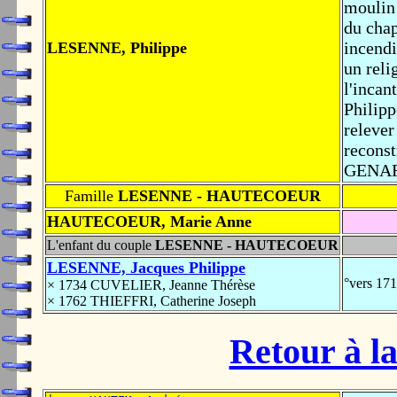
moulin 
du chap
incendi
LESENNE, Philippe
un reli
l'incan
Philipp
relever
reconst
GENARD
Famille
LESENNE - HAUTECOEUR
HAUTECOEUR, Marie Anne
L'enfant du couple
LESENNE - HAUTECOEUR
LESENNE, Jacques Philippe
°vers 17
× 1734 CUVELIER, Jeanne Thérèse
× 1762 THIEFFRI, Catherine Joseph
Retour à la