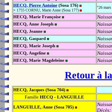
HECQ, Pierre Antoine
(Sosa 176)
°26 mars
× 1755 CORNU, Marie Anne (Sosa 177)
Naissa
HECQ, Marie Françoise
Naissa
HECQ, Anne Joseph
Naissa
HECQ, Jeanne
Naissa
HECQ, Gaspard
Naissa
HECQ, Marie Joseph
Naissa
HECQ, Angeline
Naissa
HECQ, Marie Magdeleine
Retour à la
HECQ, Jacques (Sosa 704)
Famille
HECQ - LANGUILLE
Naissa
LANGUILLE, Anne (Sosa 705)
Décès: