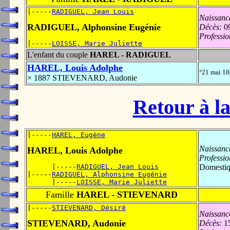
|-----
RADIGUEL, Jean Louis
Naissanc
RADIGUEL, Alphonsine Eugénie
Décès:
09
Professio
|-----
LOISSE, Marie Juliette
L'enfant du couple
HAREL - RADIGUEL
HAREL, Louis Adolphe
°21 mai 1
× 1887 STIEVENARD, Audonie
Retour à la
|-----
HAREL, Eugène
Naissanc
HAREL, Louis Adolphe
Professio
      |-----
RADIGUEL, Jean Louis
Domestiq
|-----
RADIGUEL, Alphonsine Eugénie
      |-----
LOISSE, Marie Juliette
Famille
HAREL - STIEVENARD
|-----
STIEVENARD, Désiré
Naissanc
STIEVENARD, Audonie
Décès:
15