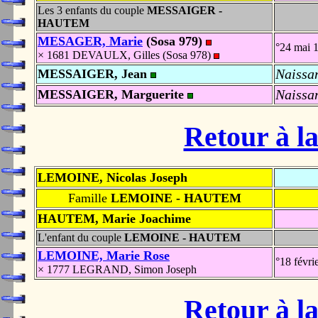
Les 3 enfants du couple
MESSAIGER -
HAUTEM
MESAGER, Marie
(Sosa 979)
°24 mai 
× 1681 DEVAULX, Gilles (Sosa 978)
Naissa
MESSAIGER, Jean
Naissa
MESSAIGER, Marguerite
Retour à la
LEMOINE, Nicolas Joseph
Famille
LEMOINE - HAUTEM
HAUTEM, Marie Joachime
L'enfant du couple
LEMOINE - HAUTEM
LEMOINE, Marie Rose
°18 févr
× 1777 LEGRAND, Simon Joseph
Retour à la