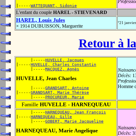
Professio
|-----
WATTEQUANT, Sidonie
L'enfant du couple
HAREL - STIEVENARD
HAREL, Louis Jules
°21 janvie
× 1914 DUBUISSON, Marguerite
Retour à la
      |-----
HUVELLE, Jacques
|-----
HUVELLE, Charles Constantin
      |-----
MACQUEZ, Agnès
Naissanc
Décès:
13
HUVELLE, Jean Charles
Professio
Homme de
      |-----
GRANDSART, Antoine
|-----
GRANDSART, Marie Thérèse
      |-----
PROCUREUR, Marie
Famille
HUVELLE - HARNEQUEAU
      |-----
HARNEQUEAU, Jean François
|-----
HARNEQUEAU, Gille
      |-----
GOBERT, Marie Jacqueline
Naissanc
HARNEQUEAU, Marie Angelique
Décès:
31