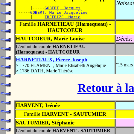
Naissa
      |-----
GOBERT, Jacques
|-----
GOBERT, Marie Jacqueline
      |-----
TREFRIZE, Marie
Famille
HARNETIEAU (Harnequeau) -
HAUTCOEUR
Décès:
HAUTCOEUR, Marie Louise
L'enfant du couple
HARNETIEAU
(Harnequeau) - HAUTCOEUR
HARNETIAUX, Pierre Joseph
°15 mars
× 1770 FLAMENT, Marie Elisabeth Angélique
× 1786 DATH, Marie Thérèse
Retour à la
HARVENT, Irénée
Famille
HARVENT - SAUTUMIER
SAUTUMIER, Stéphanie
L'enfant du couple
HARVENT - SAUTUMIER