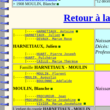
°12 déce
× 1908 MOULIN, Blanche
Retour à la
      |-----
HARNETIAUX, Antoine
|-----
HARNETIAUX, Julien
      |-----
DEVAUX, Marie Rose
Naissa
Décès:
HARNETIAUX, Julien
Profess
      |-----
HUART, Pierre Joseph
|-----
HUART, Pulchérie
      |-----
CAILLE, Marie Thérèse
Famille
HARNETIAUX - MOULIN
      |-----
MOULIN, Florent
|-----
MOULIN, Augustin
      |-----
BOULONNE, Adélaïde
Naissa
MOULIN, Blanche
      |-----
PROCUREUR, Jean
|-----
PROCUREUR, Marie Joséphine
      |-----
VIVIER, Marie Joséphine
L'enfant du couple
HARNETIAUX - MOULIN