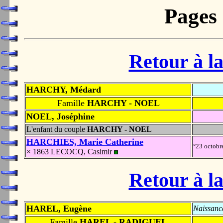
Pages
Retour à la
HARCHY, Médard
Famille
HARCHY - NOEL
NOEL, Joséphine
L'enfant du couple
HARCHY - NOEL
HARCHIES, Marie Catherine
°23 octob
× 1863 LECOCQ, Casimir
Retour à la
HAREL, Eugène
Naissanc
Famille
HAREL - RADIGUEL