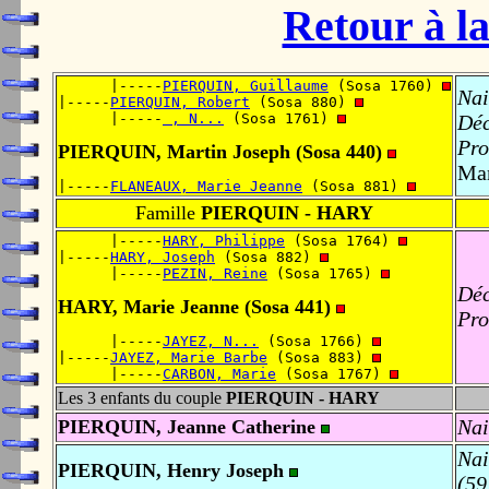
Retour à la
      |-----
PIERQUIN, Guillaume
 (Sosa 1760) 
Nai
|-----
PIERQUIN, Robert
 (Sosa 880) 
      |-----
 , N...
 (Sosa 1761) 
Déc
Pro
PIERQUIN, Martin Joseph (Sosa 440)
Mar
|-----
FLANEAUX, Marie Jeanne
 (Sosa 881) 
Famille
PIERQUIN - HARY
      |-----
HARY, Philippe
 (Sosa 1764) 
|-----
HARY, Joseph
 (Sosa 882) 
      |-----
PEZIN, Reine
 (Sosa 1765) 
Déc
HARY, Marie Jeanne (Sosa 441)
Pro
      |-----
JAYEZ, N...
 (Sosa 1766) 
|-----
JAYEZ, Marie Barbe
 (Sosa 883) 
      |-----
CARBON, Marie
 (Sosa 1767) 
Les 3 enfants du couple
PIERQUIN - HARY
Nai
PIERQUIN, Jeanne Catherine
Nai
PIERQUIN, Henry Joseph
(59