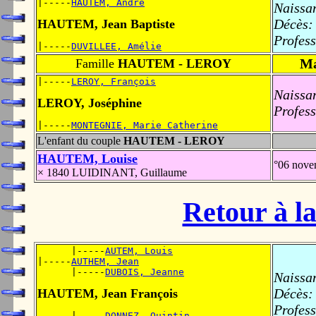
|-----
HAUTEM, André
Naissa
Décès:
HAUTEM, Jean Baptiste
Profess
|-----
DUVILLEE, Amélie
Ma
Famille
HAUTEM - LEROY
|-----
LEROY, François
Naissa
LEROY, Joséphine
Profess
|-----
MONTEGNIE, Marie Catherine
L'enfant du couple
HAUTEM - LEROY
HAUTEM, Louise
°06 nov
× 1840 LUIDINANT, Guillaume
Retour à la
      |-----
AUTEM, Louis
|-----
AUTHEM, Jean
      |-----
DUBOIS, Jeanne
Naissa
Décès:
HAUTEM, Jean François
Profess
      |-----
DONNEZ, Quintin