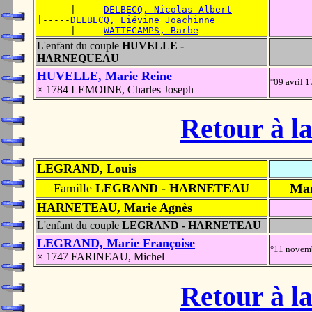
      |-----
DELBECQ, Nicolas Albert
|-----
DELBECQ, Liévine Joachinne
      |-----
WATTECAMPS, Barbe
L'enfant du couple
HUVELLE -
HARNEQUEAU
HUVELLE, Marie Reine
°09 avril 
× 1784 LEMOINE, Charles Joseph
Retour à la
LEGRAND, Louis
Mar
Famille
LEGRAND - HARNETEAU
HARNETEAU, Marie Agnès
L'enfant du couple
LEGRAND - HARNETEAU
LEGRAND, Marie Françoise
°11 novem
× 1747 FARINEAU, Michel
Retour à la