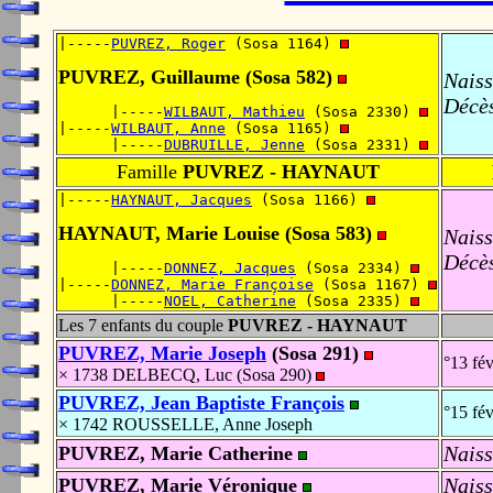
|-----
PUVREZ, Roger
 (Sosa 1164) 
PUVREZ, Guillaume (Sosa 582)
Naiss
Décè
      |-----
WILBAUT, Mathieu
 (Sosa 2330) 
|-----
WILBAUT, Anne
 (Sosa 1165) 
      |-----
DUBRUILLE, Jenne
 (Sosa 2331) 
Famille
PUVREZ - HAYNAUT
|-----
HAYNAUT, Jacques
 (Sosa 1166) 
HAYNAUT, Marie Louise (Sosa 583)
Naiss
Décè
      |-----
DONNEZ, Jacques
 (Sosa 2334) 
|-----
DONNEZ, Marie Françoise
 (Sosa 1167) 
      |-----
NOEL, Catherine
 (Sosa 2335) 
Les 7 enfants du couple
PUVREZ - HAYNAUT
PUVREZ, Marie Joseph
(Sosa 291)
°13 fé
× 1738 DELBECQ, Luc (Sosa 290)
PUVREZ, Jean Baptiste François
°15 fé
× 1742 ROUSSELLE, Anne Joseph
Naiss
PUVREZ, Marie Catherine
Naiss
PUVREZ, Marie Véronique