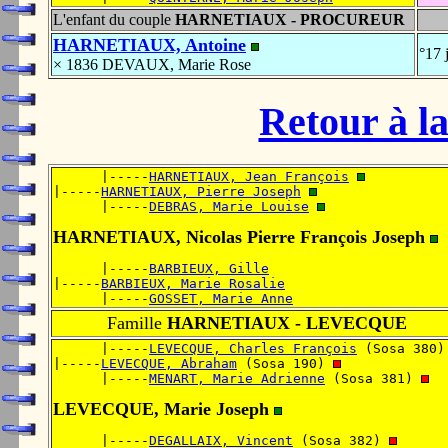
L'enfant du couple
HARNETIAUX - PROCUREUR
HARNETIAUX, Antoine
°17 
× 1836 DEVAUX, Marie Rose
Retour à la
      |-----
HARNETIAUX, Jean François
|-----
HARNETIAUX, Pierre Joseph
      |-----
DEBRAS, Marie Louise
HARNETIAUX, Nicolas Pierre François Joseph
      |-----
BARBIEUX, Gille
|-----
BARBIEUX, Marie Rosalie
      |-----
GOSSET, Marie Anne
Famille
HARNETIAUX - LEVECQUE
      |-----
LEVECQUE, Charles François
 (Sosa 380)
|-----
LEVECQUE, Abraham
 (Sosa 190) 
      |-----
MENART, Marie Adrienne
 (Sosa 381) 
LEVECQUE, Marie Joseph
      |-----
DEGALLAIX, Vincent
 (Sosa 382) 