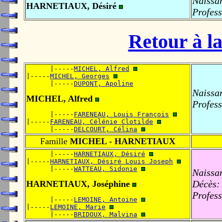
Naissa
HARNETIAUX, Désiré
Profess
Retour à la
      |-----
MICHEL, Alfred
|-----
MICHEL, Georges
      |-----
DUPONT, Apoline
Naissa
MICHEL, Alfred
Profess
      |-----
FARENEAU, Louis François
|-----
FARENEAU, Célénie Clotilde
      |-----
DELCOURT, Célina
Famille
MICHEL - HARNETIAUX
      |-----
HARNETIAUX, Désiré
|-----
HARNETIAUX, Désiré Louis Joseph
      |-----
WATTEAU, Sidonie
Naissa
Décès:
HARNETIAUX, Joséphine
Profess
      |-----
LEMOINE, Antoine
|-----
LEMOINE, Marie
      |-----
BRIDOUX, Malvina