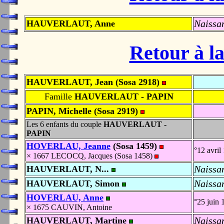
Naissa
HAUVERLAUT, Anne
Retour à la
HAUVERLAUT, Jean (Sosa 2918)
Famille
HAUVERLAUT - PAPIN
PAPIN, Michelle (Sosa 2919)
Les 6 enfants du couple
HAUVERLAUT -
PAPIN
HOVERLAU, Jeanne
(Sosa 1459)
°12 avri
× 1667 LECOCQ, Jacques (Sosa 1458)
Naissa
HAUVERLAUT, N...
Naissa
HAUVERLAUT, Simon
HOVERLAU, Anne
°25 juin
× 1675 CAUVIN, Antoine
Naissa
HAUVERLAUT, Martine