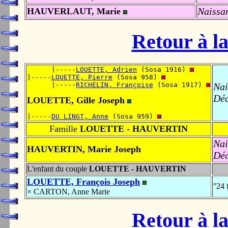
Naissa
HAUVERLAUT, Marie
Retour à la
      |-----
LOUETTE, Adrien
 (Sosa 1916) 
|-----
LOUETTE, Pierre
 (Sosa 958) 
      |-----
RICHELIN, Françoise
 (Sosa 1917) 
Nai
Déc
LOUETTE, Gille Joseph
|-----
DU LINGT, Anne
 (Sosa 959) 
Famille
LOUETTE - HAUVERTIN
Nai
HAUVERTIN, Marie Joseph
Déc
L'enfant du couple
LOUETTE - HAUVERTIN
LOUETTE, François Joseph
°24 
× CARTON, Anne Marie
Retour à la