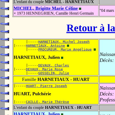
L'enfant du couple
MICHEL - HARNETIAUX
MICHEL, Brigitte Marie Céline
°04 mars
× 1973 HENNEGHIEN, Camille Henri Germain
Retour à la
      |-----
HARNETIAUX, Michel Joseph
|-----
HARNETIAUX, Antoine
      |-----
PROCUREUR, Marie Angélique
Naissa
HARNETIAUX, Julien
Décès:
      |-----
DEVAUX, Charles
|-----
DEVAUX, Marie Rose
      |-----
GOSSELIN, Julie
Famille
HARNETIAUX - HUART
|-----
HUART, Pierre Joseph
Naissa
Décès:
HUART, Pulchérie
Profess
|-----
CAILLE, Marie Thérèse
L'enfant du couple
HARNETIAUX - HUART
HARNETIAUX, Julien