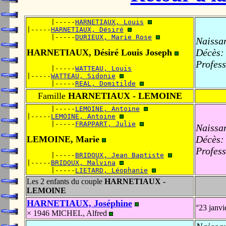
      |-----
HARNETIAUX, Louis
|-----
HARNETIAUX, Désiré
      |-----
DURIEUX, Marie Rose
Naissa
Décès:
HARNETIAUX, Désiré Louis Joseph
Profess
      |-----
WATTEAU, Louis
|-----
WATTEAU, Sidonie
      |-----
REAL, Domitilde
Famille
HARNETIAUX - LEMOINE
      |-----
LEMOINE, Antoine
|-----
LEMOINE, Antoine
      |-----
FRAPPART, Julie
Naissa
Décès:
LEMOINE, Marie
Profess
      |-----
BRIDOUX, Jean Baptiste
|-----
BRIDOUX, Malvina
      |-----
LIETARD, Léophanie
Les 2 enfants du couple
HARNETIAUX -
LEMOINE
HARNETIAUX, Joséphine
°23 janv
× 1946 MICHEL, Alfred