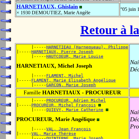
HARNETIAUX, Ghislain
°05 juin
× 1930 DEMOUTIEZ, Marie Angèle
Retour à la
      |-----
HARNETIEAU (Harnequeau), Philippe
|-----
HARNETIAUX, Pierre Joseph
      |-----
HAUTCOEUR, Marie Louise
Nai
HARNETIAUX, Michel Joseph
Déc
      |-----
FLAMENT, Michel
|-----
FLAMENT, Marie Elisabeth Angélique
      |-----
GARCON, Marie Joseph
Famille
HARNETIAUX - PROCUREUR
      |-----
PROCUREUR, Adrien Michel
|-----
PROCUREUR, Michel François
      |-----
QUIEVY, Marie Catherine
Nai
Déc
PROCUREUR, Marie Angélique
Pro
      |-----
VAL, Jean François
|-----
VAL, Marie Thérèse
      |-----
QUINTERNE, Marie Joseph