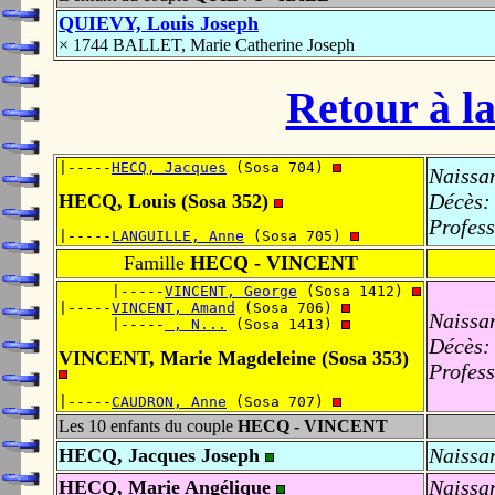
QUIEVY, Louis Joseph
× 1744 BALLET, Marie Catherine Joseph
Retour à la
|-----
HECQ, Jacques
 (Sosa 704) 
Naissa
Décès:
HECQ, Louis (Sosa 352)
Profess
|-----
LANGUILLE, Anne
 (Sosa 705) 
Famille
HECQ - VINCENT
      |-----
VINCENT, George
 (Sosa 1412) 
|-----
VINCENT, Amand
 (Sosa 706) 
Naissa
      |-----
 , N...
 (Sosa 1413) 
Décès:
VINCENT, Marie Magdeleine (Sosa 353)
Profess
|-----
CAUDRON, Anne
 (Sosa 707) 
Les 10 enfants du couple
HECQ - VINCENT
Naissa
HECQ, Jacques Joseph
Naissa
HECQ, Marie Angélique