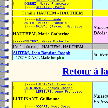
|-----
DONNEZ, Marie Françoise
      |-----
DEFLINNE, Marie
Famille
HAUTEM - HAUTHEM
      |-----
AUTEM, Claude
|-----
AUTEM, Pierre François
      |-----
PAUVAU (Pavau), Michelle
Naissa
Décès:
HAUTHEM, Marie Catherine
|-----
DELTROY, Marie Michelle
L'enfant du couple
HAUTEM - HAUTHEM
AUTEM, Jean Baptiste Joseph
°01 févr
× 1787 VICART, Marie Joseph
Retour à la
      |-----
LUIDINANT, François
|-----
LUIDINANT, Jacques Joseph
      |-----
LEFEBVRE, Anne Françoise
Naissa
LUIDINANT, Guillaume
Profess
      |-----
GODART, Noël Joseph