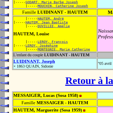
|-----
GODART, Marie Barbe Joseph
      |-----
MOUCHIN, Catherine Joseph
Ma
Famille
LUIDINANT - HAUTEM
      |-----
HAUTEM, André
|-----
HAUTEM, Jean Baptiste
      |-----
DUVILLEE, Amélie
Naissa
HAUTEM, Louise
Profess
      |-----
LEROY, François
|-----
LEROY, Joséphine
      |-----
MONTEGNIE, Marie Catherine
L'enfant du couple
LUIDINANT - HAUTEM
LUIDINANT, Joseph
°05 avri
× 1863 QUAIN, Sidonie
Retour à la
MESSAIGER, Lucas (Sosa 1958)
Famille
MESSAIGER - HAUTEM
HAUTEM, Marguerite (Sosa 1959)