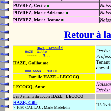
Naiss
PUVREZ, Cécile
Naiss
PUVREZ, Marie Adrienne
Naiss
PUVREZ, Marie Jeanne
Retour à la
      |-----
HAZE, Arnould
Décès:
|-----
HAZE, Gille
      |-----
 , N...
Profess
Tenant 
HAZE, Guillaume
chevall
|-----
DROISSART, Marie
Famille
HAZE - LECOCQ
Naissa
LECOCQ, Anne
Décès:
Les 3 enfants du couple
HAZE - LECOCQ
HAZE, Gille
°18 févr
× 1680 CALLAU, Marie Madeleine