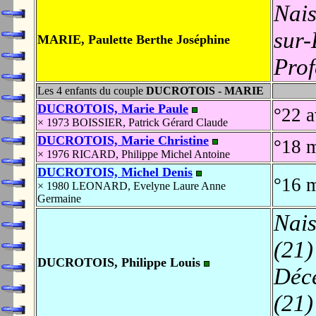
Nais
sur-
MARIE, Paulette Berthe Joséphine
Prof
Les 4 enfants du couple
DUCROTOIS - MARIE
DUCROTOIS, Marie Paule
°22 a
× 1973 BOISSIER, Patrick Gérard Claude
DUCROTOIS, Marie Christine
°18 
× 1976 RICARD, Philippe Michel Antoine
DUCROTOIS, Michel Denis
°16 
× 1980 LEONARD, Evelyne Laure Anne
Germaine
Nais
(21)
DUCROTOIS, Philippe Louis
Déc
(21)