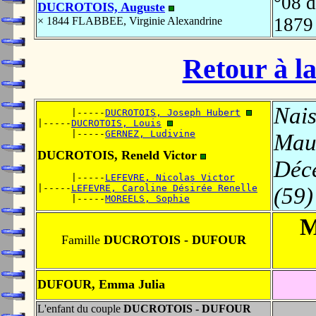
°08 
DUCROTOIS, Auguste
187
× 1844 FLABBEE, Virginie Alexandrine
Retour à la
Nais
      |-----
DUCROTOIS, Joseph Hubert
|-----
DUCROTOIS, Louis
      |-----
GERNEZ, Ludivine
Mau
DUCROTOIS, Reneld Victor
Déc
      |-----
LEFEVRE, Nicolas Victor
|-----
LEFEVRE, Caroline Désirée Renelle
(59)
      |-----
MOREELS, Sophie
M
Famille
DUCROTOIS - DUFOUR
DUFOUR, Emma Julia
L'enfant du couple
DUCROTOIS - DUFOUR