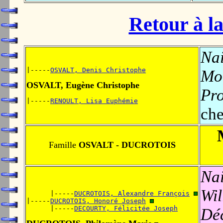
Retour à la
Nai
|-----
OSVALT, Denis Christophe
Mo
OSVALT, Eugène Christophe
Pro
|-----
RENOULT, Lisa Euphémie
che
Famille
OSVALT - DUCROTOIS
Nai
Wil
      |-----
DUCROTOIS, Alexandre François
|-----
DUCROTOIS, Honoré Joseph
      |-----
DECOURTY, Félicitée Joseph
Dé