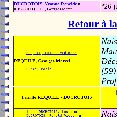
DUCROTOIS, Yvonne Renelde
°26 j
× 1945 REQUILE, Georges Marcel
Retour à la
Nais
Mau
|-----
REQUILE, Emile Ferdinand
Déc
REQUILE, Georges Marcel
(59)
|-----
DONAY, Marie
Prof
Famille
REQUILE - DUCROTOIS
Nais
      |-----
DUCROTOIS, Louis
|-----
DUCROTOIS, Reneld Victor