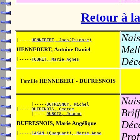
Retour à la
Nais
|-----
HENNEBERT, Joas(Isidore)
Mell
HENNEBERT, Antoine Daniel
Déc
|-----
FOURET, Marie Agnès
Famille
HENNEBERT - DUFRESNOIS
Nais
      |-----
DUFRESNOY, Michel
|-----
DUFRENOIS, George
Brif
      |-----
DUBOIS, Jeanne
Déc
DUFRESNOIS, Marie Angélique
|-----
CAKAN (Quaquant), Marie Anne
Prof