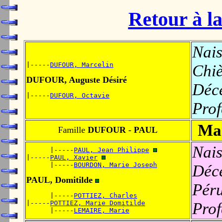
Retour à la
Nais
|-----
DUFOUR, Marcelin
Chiè
DUFOUR, Auguste Désiré
Déc
|-----
DUFOUR, Octavie
Prof
Mar
Famille
DUFOUR - PAUL
Nais
      |-----
PAUL, Jean Philippe
|-----
PAUL, Xavier
      |-----
BOURDON, Marie Joseph
Déc
PAUL, Domitilde
Pér
      |-----
POTTIEZ, Charles
|-----
POTTIEZ, Marie Domitilde
Prof
      |-----
LEMAIRE, Marie