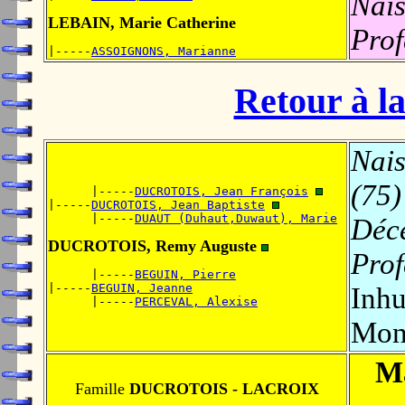
Nais
LEBAIN, Marie Catherine
Prof
|-----
ASSOIGNONS, Marianne
Retour à la
Nais
(75)
      |-----
DUCROTOIS, Jean François
|-----
DUCROTOIS, Jean Baptiste
      |-----
DUAUT (Duhaut,Duwaut), Marie
Déc
DUCROTOIS, Remy Auguste
Prof
      |-----
BEGUIN, Pierre
|-----
BEGUIN, Jeanne
Inhu
      |-----
PERCEVAL, Alexise
Mont
Ma
Famille
DUCROTOIS - LACROIX