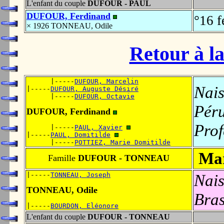
L'enfant du couple
DUFOUR - PAUL
DUFOUR, Ferdinand
°16 f
× 1926 TONNEAU, Odile
Retour à la
      |-----
DUFOUR, Marcelin
Nais
|-----
DUFOUR, Auguste Désiré
      |-----
DUFOUR, Octavie
Pér
DUFOUR, Ferdinand
Prof
      |-----
PAUL, Xavier
|-----
PAUL, Domitilde
      |-----
POTTIEZ, Marie Domitilde
Mar
Famille
DUFOUR - TONNEAU
|-----
TONNEAU, Joseph
Nais
TONNEAU, Odile
Bra
|-----
BOURDON, Eléonore
L'enfant du couple
DUFOUR - TONNEAU