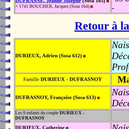
DUFRASNE, Jeanne Josèphe
(Sosa 165)
-
× 1741 BOUCHER, Jacques (Sosa 164)
Retour à la
Nais
Déc
DURIEUX, Adrien (Sosa 612)
Prof
Ma
Famille
DURIEUX - DUFRASNOY
Nais
DUFRASNOY, Françoise (Sosa 613)
Déc
Les 9 enfants du couple
DURIEUX -
DUFRASNOY
Nais
DURIEUX, Catherine