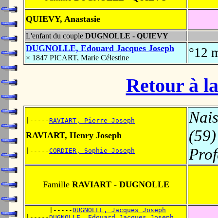
QUIEVY, Anastasie
L'enfant du couple
DUGNOLLE - QUIEVY
DUGNOLLE, Edouard Jacques Joseph
°12 
× 1847 PICART, Marie Célestine
Retour à la
Nais
|-----
RAVIART, Pierre Joseph
(59)
RAVIART, Henry Joseph
Prof
|-----
CORDIER, Sophie Joseph
Famille
RAVIART - DUGNOLLE
      |-----
DUGNOLLE, Jacques Joseph
|-----
DUGNOLLE, Edouard Jacques Joseph