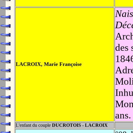
Nais
Déc
Arch
des 
1846
LACROIX, Marie Françoise
Adre
Moli
Inhu
Mont
ans.
L'enfant du couple
DUCROTOIS - LACROIX