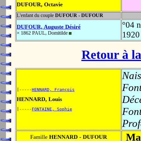
DUFOUR, Octavie
L'enfant du couple
DUFOUR - DUFOUR
°04 
DUFOUR, Auguste Désiré
192
× 1862 PAUL, Domitilde
Retour à la
Nais
Fon
|-----
HENNARD, François
Déc
HENNARD, Louis
Fon
|-----
FONTAINE, Sophie
Prof
Ma
Famille
HENNARD - DUFOUR