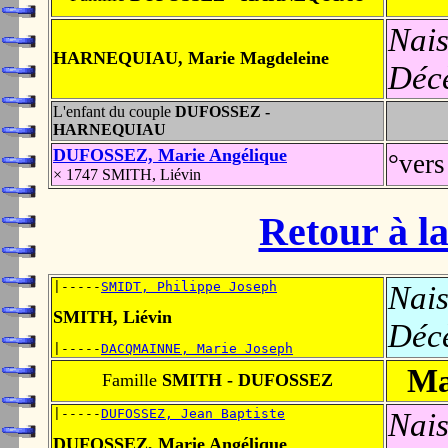
Nais
HARNEQUIAU, Marie Magdeleine
Déc
L'enfant du couple
DUFOSSEZ -
HARNEQUIAU
DUFOSSEZ, Marie Angélique
°vers
× 1747 SMITH, Liévin
Retour à la
|-----
SMIDT, Philippe Joseph
Nais
SMITH, Liévin
Déc
|-----
DACQMAINNE, Marie Joseph
Ma
Famille
SMITH - DUFOSSEZ
|-----
DUFOSSEZ, Jean Baptiste
Nais
DUFOSSEZ, Marie Angélique