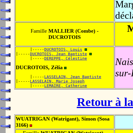
Marg
décl
M
Famille
MALLIER (Combe) -
DUCROTOIS
      |-----
DUCROTOIS, Louis
|-----
DUCROTOIS, Jean Baptiste
      |-----
DEREPPE, Célestine
Nais
DUCROTOIS, Zélia
sur-
      |-----
LASSELAIN, Jean Baptiste
|-----
LASSELAIN, Marie Joseph
      |-----
LEMAIRE, Catherine
Retour à la
WUATRIGAN (Watrigant), Simon (Sosa
3166)