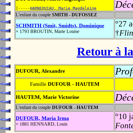
Déc
|-----
HARNEQUIAU, Marie Magdeleine
L'enfant du couple
SMITH - DUFOSSEZ
°27 
SCHMITH (Smit, Smidts), Dominique
†
Fli
× 1793 BROUTIN, Marie Louise
Retour à la
Prof
DUFOUR, Alexandre
Famille
DUFOUR - HAUTEM
Déc
HAUTEM, Marie Victorine
L'enfant du couple
DUFOUR - HAUTEM
°10 
DUFOUR, Maria Irma
Font
× 1881 HENNARD, Louis