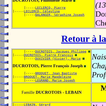
DUCROTOIS, Philomène Marie
(13
      |-----
LECLERCQ, Pierre
|-----
LECLERCQ, Célestine
Dom
      |-----
BALANGER, Séraphine Joseph
Che
Retour à la
      |-----
DUCROTOIS, Jacques Philippe
Nais
|-----
DUCROTOIS, Pierre François
      |-----
DUVIVIER (Vivier), Marie
Chap
DUCROTOIS, Pierre François Joseph
Prof
      |-----
BROQUET, Jean Baptiste
|-----
BROQUET, Marie Magdeleine
      |-----
LEGRAND, Marie Joseph
M
Famille
DUCROTOIS - LEBAIN
|-----
LEBAIN, Gérard