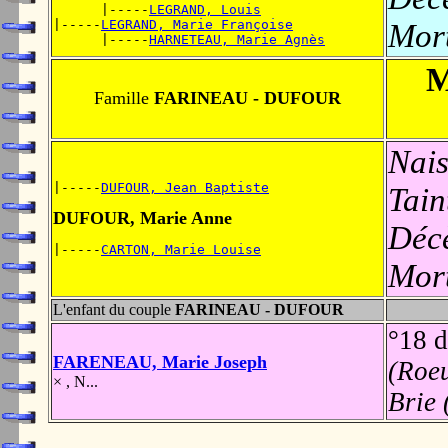
      |-----
LEGRAND, Louis
|-----
LEGRAND, Marie Françoise
Mort
      |-----
HARNETEAU, Marie Agnès
M
Famille
FARINEAU - DUFOUR
Nais
|-----
DUFOUR, Jean Baptiste
Tain
DUFOUR, Marie Anne
Déc
|-----
CARTON, Marie Louise
Mort
L'enfant du couple
FARINEAU - DUFOUR
°18 
FARENEAU, Marie Joseph
(Roeu
× , N...
Brie 