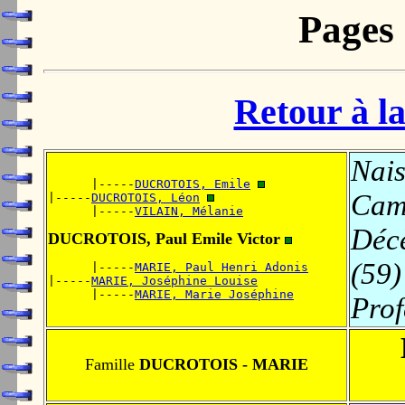
Pages
Retour à la
Nais
      |-----
DUCROTOIS, Emile
Cam
|-----
DUCROTOIS, Léon
      |-----
VILAIN, Mélanie
Déc
DUCROTOIS, Paul Emile Victor
(59)
      |-----
MARIE, Paul Henri Adonis
|-----
MARIE, Joséphine Louise
      |-----
MARIE, Marie Joséphine
Prof
Famille
DUCROTOIS - MARIE