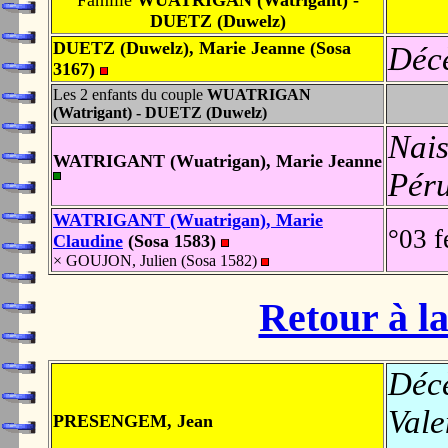
Famille
WUATRIGAN (Watrigant) -
DUETZ (Duwelz)
DUETZ (Duwelz), Marie Jeanne (Sosa
Déc
3167)
Les 2 enfants du couple
WUATRIGAN
(Watrigant) - DUETZ (Duwelz)
Nais
WATRIGANT (Wuatrigan), Marie Jeanne
Pér
WATRIGANT (Wuatrigan), Marie
°03 f
Claudine
(Sosa 1583)
× GOUJON, Julien (Sosa 1582)
Retour à la
Déc
Vale
PRESENGEM, Jean