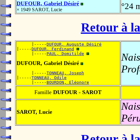
DUFOUR, Gabriel Désiré
°24 
× 1949 SAROT, Lucie
Retour à la
      |-----
DUFOUR, Auguste Désiré
|-----
DUFOUR, Ferdinand
      |-----
PAUL, Domitilde
Nais
DUFOUR, Gabriel Désiré
Prof
      |-----
TONNEAU, Joseph
|-----
TONNEAU, Odile
      |-----
BOURDON, Eléonore
Famille
DUFOUR - SAROT
Nais
SAROT, Lucie
Pér
Retour à la