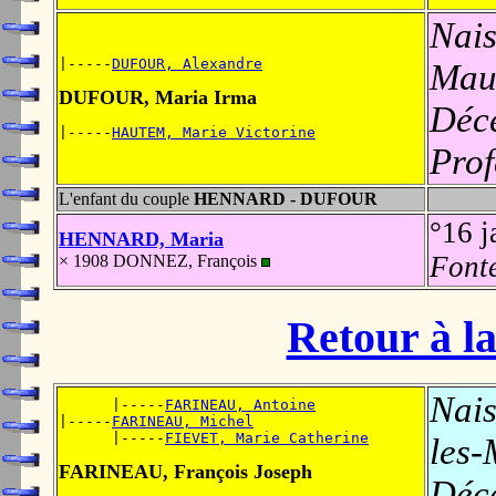
Nais
|-----
DUFOUR, Alexandre
Mau
DUFOUR, Maria Irma
Déc
|-----
HAUTEM, Marie Victorine
Prof
L'enfant du couple
HENNARD - DUFOUR
°16 
HENNARD, Maria
Font
× 1908 DONNEZ, François
Retour à la
Nais
      |-----
FARINEAU, Antoine
|-----
FARINEAU, Michel
      |-----
FIEVET, Marie Catherine
les-
FARINEAU, François Joseph
Déc