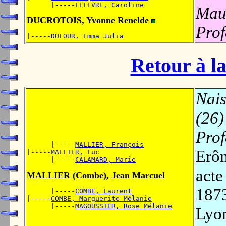
      |-----
LEFEVRE, Caroline
Mau
DUCROTOIS, Yvonne Renelde
Prof
|-----
DUFOUR, Emma Julia
Retour à la
Nais
(26)
Prof
      |-----
MALLIER, François
Erôm
|-----
MALLIER, Luc
      |-----
CALAMARD, Marie
acte
MALLIER (Combe), Jean Marcuel
1873
      |-----
COMBE, Laurent
|-----
COMBE, Marguerite Mélanie
      |-----
MAGOUSSIER, Rose Mélanie
Lyon