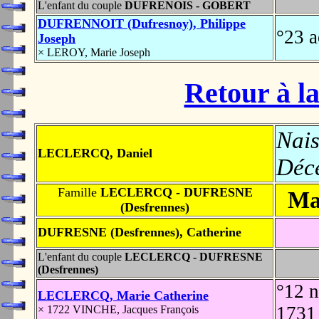
L'enfant du couple
DUFRENOIS - GOBERT
DUFRENNOIT (Dufresnoy), Philippe
°23 
Joseph
× LEROY, Marie Joseph
Retour à la
Nais
LECLERCQ, Daniel
Déc
Famille
LECLERCQ - DUFRESNE
Ma
(Desfrennes)
DUFRESNE (Desfrennes), Catherine
L'enfant du couple
LECLERCQ - DUFRESNE
(Desfrennes)
°12 
LECLERCQ, Marie Catherine
173
× 1722 VINCHE, Jacques François