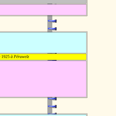
e 1925
à Péruwelz