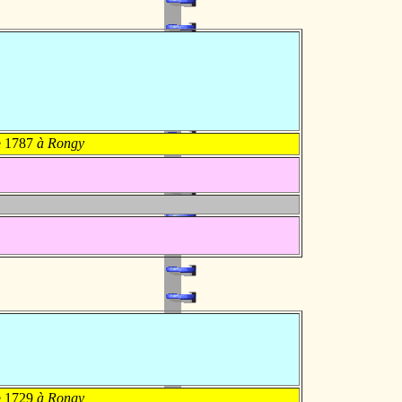
e 1787
à Rongy
e 1729
à Rongy