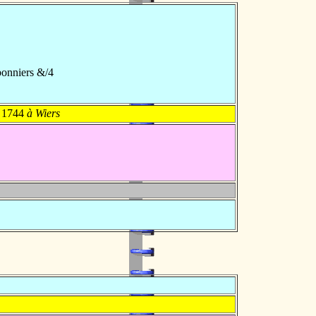
bonniers &/4
t 1744
à Wiers