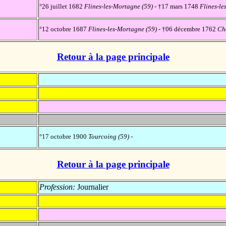
°26 juillet 1682
Flines-les-Mortagne (59)
- †17 mars 1748
Flines-le
°12 octobre 1687
Flines-les-Mortagne (59)
- †06 décembre 1762
Ch
Retour à la page principale
°17 octobre 1900
Tourcoing (59)
-
Retour à la page principale
Profession:
Journalier