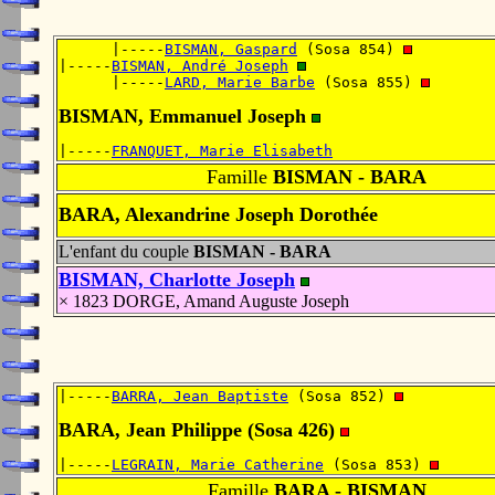
      |-----
BISMAN, Gaspard
 (Sosa 854) 
|-----
BISMAN, André Joseph
      |-----
LARD, Marie Barbe
 (Sosa 855) 
BISMAN, Emmanuel Joseph
|-----
FRANQUET, Marie Elisabeth
Famille
BISMAN - BARA
BARA, Alexandrine Joseph Dorothée
L'enfant du couple
BISMAN - BARA
BISMAN, Charlotte Joseph
× 1823 DORGE, Amand Auguste Joseph
|-----
BARRA, Jean Baptiste
 (Sosa 852) 
BARA, Jean Philippe (Sosa 426)
|-----
LEGRAIN, Marie Catherine
 (Sosa 853) 
Famille
BARA - BISMAN