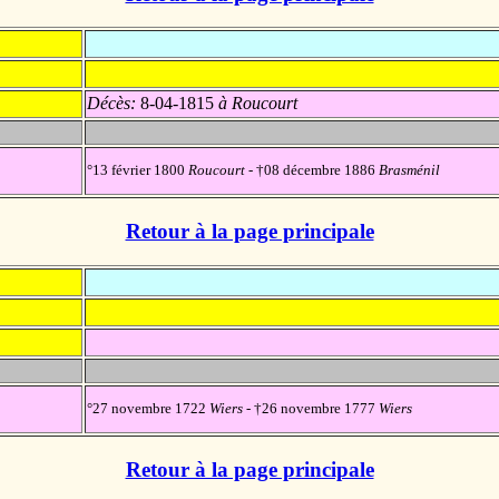
Décès:
8-04-1815
à Roucourt
°13 février 1800
Roucourt
- †08 décembre 1886
Brasménil
Retour à la page principale
°27 novembre 1722
Wiers
- †26 novembre 1777
Wiers
Retour à la page principale