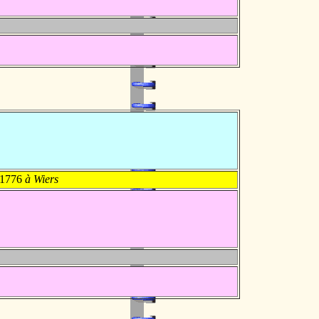
 1776
à Wiers