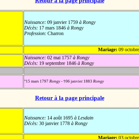
Retour à la page principale
Naissance:
09 janvier 1759
à Rongy
Décès:
17 mars 1846
à Rongy
Profession:
Charron
Mariage:
09 octobr
Naissance:
02 mai 1757
à Rongy
Décès:
19 septembre 1846
à Rongy
°15 mars 1797
Rongy
- †06 janvier 1883
Rongy
Retour à la page principale
Naissance:
14 août 1695
à Lesdain
Décès:
30 janvier 1778
à Rongy
Mariage:
03 octobr