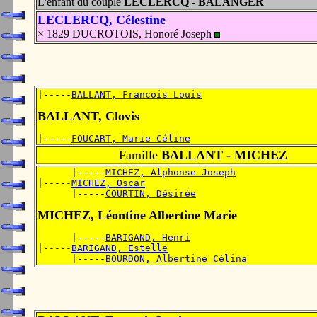
L'enfant du couple
LECLERCQ - BALANGER
LECLERCQ, Célestine
× 1829 DUCROTOIS, Honoré Joseph
|-----
BALLANT, Francois Louis
BALLANT, Clovis
|-----
FOUCART, Marie Céline
Famille
BALLANT - MICHEZ
      |-----
MICHEZ, Alphonse Joseph
|-----
MICHEZ, Oscar
      |-----
COURTIN, Désirée
MICHEZ, Léontine Albertine Marie
      |-----
BARIGAND, Henri
|-----
BARIGAND, Estelle
      |-----
BOURDON, Albertine Célina