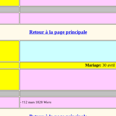
Retour à la page principale
Mariage:
30 avril
- †12 mars 1828
Wiers