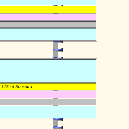
e 1729
à Roucourt