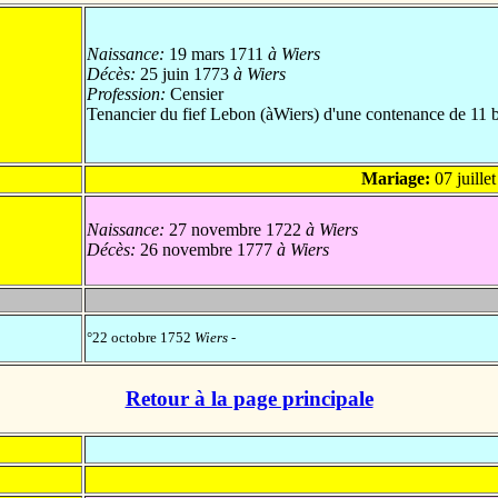
Naissance:
19 mars 1711
à Wiers
Décès:
25 juin 1773
à Wiers
Profession:
Censier
Tenancier du fief Lebon (àWiers) d'une contenance de 11 
Mariage:
07 juille
Naissance:
27 novembre 1722
à Wiers
Décès:
26 novembre 1777
à Wiers
°22 octobre 1752
Wiers
-
Retour à la page principale