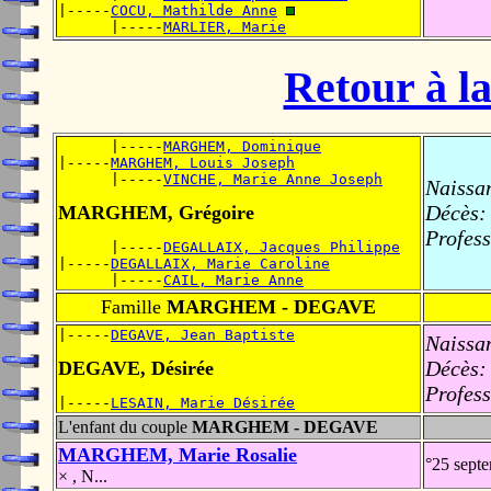
|-----
COCU, Mathilde Anne
      |-----
MARLIER, Marie
Retour à la
      |-----
MARGHEM, Dominique
|-----
MARGHEM, Louis Joseph
      |-----
VINCHE, Marie Anne Joseph
Naissa
Décès:
MARGHEM, Grégoire
Profess
      |-----
DEGALLAIX, Jacques Philippe
|-----
DEGALLAIX, Marie Caroline
      |-----
CAIL, Marie Anne
Famille
MARGHEM - DEGAVE
|-----
DEGAVE, Jean Baptiste
Naissa
Décès:
DEGAVE, Désirée
Profess
|-----
LESAIN, Marie Désirée
L'enfant du couple
MARGHEM - DEGAVE
MARGHEM, Marie Rosalie
°25 sept
× , N...