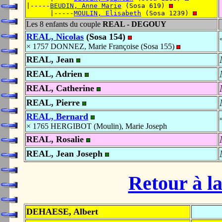
|-----
BEUDIN, Anne Marie
 (Sosa 619) 
      |-----
MOULIN, Elisabeth
 (Sosa 1239) 
Les 8 enfants du couple
REAL - DEGOUY
REAL, Nicolas
(Sosa 154)
× 1757 DONNEZ, Marie Françoise (Sosa 155)
REAL, Jean
REAL, Adrien
REAL, Catherine
REAL, Pierre
REAL, Bernard
× 1765 HERGIBOT (Moulin), Marie Joseph
REAL, Rosalie
REAL, Jean Joseph
Retour à la
DEHAESE, Albert