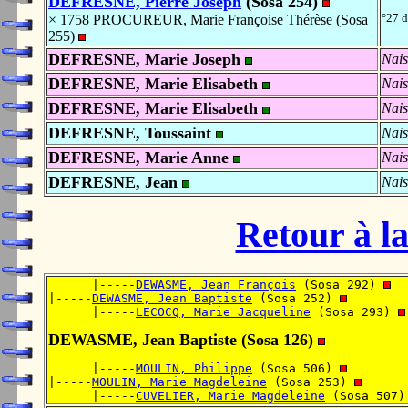
DEFRESNE, Pierre Joseph
(Sosa 254)
°27 
× 1758 PROCUREUR, Marie Françoise Thérèse (Sosa
255)
DEFRESNE, Marie Joseph
Nais
DEFRESNE, Marie Elisabeth
Nais
DEFRESNE, Marie Elisabeth
Nais
DEFRESNE, Toussaint
Nais
DEFRESNE, Marie Anne
Nais
DEFRESNE, Jean
Nais
Retour à la
      |-----
DEWASME, Jean François
 (Sosa 292) 
|-----
DEWASME, Jean Baptiste
 (Sosa 252) 
      |-----
LECOCQ, Marie Jacqueline
 (Sosa 293) 
DEWASME, Jean Baptiste (Sosa 126)
      |-----
MOULIN, Philippe
 (Sosa 506) 
|-----
MOULIN, Marie Magdeleine
 (Sosa 253) 
      |-----
CUVELIER, Marie Magdeleine
 (Sosa 507)