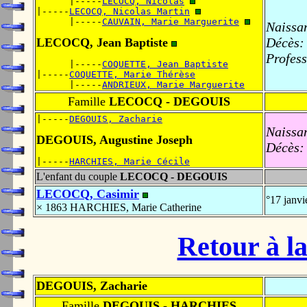
      |-----
LECOCQ, Nicolas
|-----
LECOCQ, Nicolas Martin
      |-----
CAUVAIN, Marie Marguerite
Naissa
Décès:
LECOCQ, Jean Baptiste
Profess
      |-----
COQUETTE, Jean Baptiste
|-----
COQUETTE, Marie Thérèse
      |-----
ANDRIEUX, Marie Marguerite
Famille
LECOCQ - DEGOUIS
|-----
DEGOUIS, Zacharie
Naissa
DEGOUIS, Augustine Joseph
Décès:
|-----
HARCHIES, Marie Cécile
L'enfant du couple
LECOCQ - DEGOUIS
LECOCQ, Casimir
°17 janv
× 1863 HARCHIES, Marie Catherine
Retour à la
DEGOUIS, Zacharie
Famille
DEGOUIS - HARCHIES