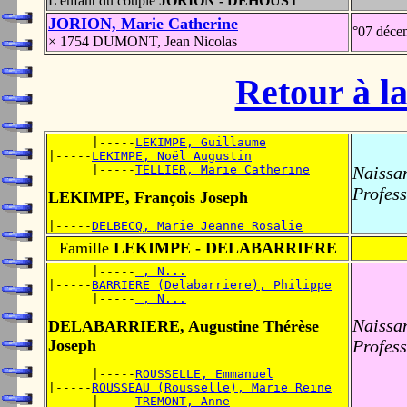
L'enfant du couple
JORION - DEHOUST
JORION, Marie Catherine
°07 déce
× 1754 DUMONT, Jean Nicolas
Retour à la
      |-----
LEKIMPE, Guillaume
|-----
LEKIMPE, Noël Augustin
      |-----
TELLIER, Marie Catherine
Naissa
Profess
LEKIMPE, François Joseph
|-----
DELBECQ, Marie Jeanne Rosalie
Famille
LEKIMPE - DELABARRIERE
      |-----
 , N...
|-----
BARRIERE (Delabarriere), Philippe
      |-----
 , N...
Naissa
DELABARRIERE, Augustine Thérèse
Joseph
Profess
      |-----
ROUSSELLE, Emmanuel
|-----
ROUSSEAU (Rousselle), Marie Reine
      |-----
TREMONT, Anne