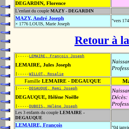
DEGARDIN, Florence
L'enfant du couple
MAZY - DEGARDIN
MAZY, André Joseph
°vers 17
× 1776 LOUIS, Marie Joseph
Retour à la
|-----
LEMAIRE, François Joseph
Naissa
LEMAIRE, Jules Joseph
Profess
|-----
WILLOT, Rosalie
Ma
Famille
LEMAIRE - DEGAUQUE
|-----
DEGAUQUE, Remi Joseph
Naissa
Décès:
DEGAUQUE, Hélène Noëlle
Profess
|-----
DUBOIS, Hélène Joseph
Les 3 enfants du couple
LEMAIRE -
DEGAUQUE
LEMAIRE, François
°04 janv