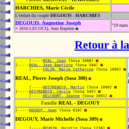
HARCHIES, Marie Cécile
L'enfant du couple
DEGOUIS - HARCHIES
DEGOUIS, Augustine Joseph
°19 mars
× 1816 LECOCQ, Jean Baptiste
Retour à la
      |-----
REAL, Jean
 (Sosa 1088) 
|-----
REAL, Jean Baptiste
 (Sosa 544) 
      |-----
COLIN, Marie Catherine
 (Sosa 1089) 
REAL, Pierre Joseph (Sosa 308)
      |-----
DESTREBECQ, Martin
 (Sosa 1090) 
|-----
DESTREBECQ, Cécile
 (Sosa 545) 
      |-----
DELCOURT, Jeanne
 (Sosa 1091) 
Famille
REAL - DEGOUY
|-----
DEGOUY, Jean
 (Sosa 618) 
DEGOUY, Marie Michelle (Sosa 309)
      |-----
BEUDIN, Quintin
 (Sosa 1238) 