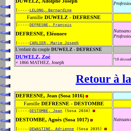
DUWELZ, Adolphe Joseph
Professio
|-----
LELONG, Bernardine
Famille
DUWELZ - DEFRESNE
|-----
DEFRESNE, François
Naissanc
DEFRESNE, Eléonore
Professio
|-----
CARLIER, Marie Joseph
L'enfant du couple
DUWELZ - DEFRESNE
DUWELZ, Zoé
°18 décem
× 1866 MATHEZ, Joseph
Retour à la
DEFRESNE, Jean (Sosa 1016)
Famille
DEFRESNE - DESTOMBE
|-----
DESTOMBE, Jean
 (Sosa 2034) 
DESTOMBE, Agnès (Sosa 1017)
Naissanc
|-----
DEWASTINE, Adrienne
 (Sosa 2035) 