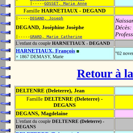
      |-----
GOSSET, Marie Anne
Famille
HARNETIAUX - DEGAND
|-----
DEGAND, Joseph
Naissa
Décès:
DEGAND, Joséphine Josèphe
Profess
|-----
GRARD, Marie Catherine
L'enfant du couple
HARNETIAUX - DEGAND
HARNETIAUX, François
°02 nov
× 1867 DEMASY, Marie
Retour à la
DELTENRE (Deleterre), Jean
Famille
DELTENRE (Deleterre) -
DEGANS
DEGANS, Magdelaine
L'enfant du couple
DELTENRE (Deleterre) -
DEGANS