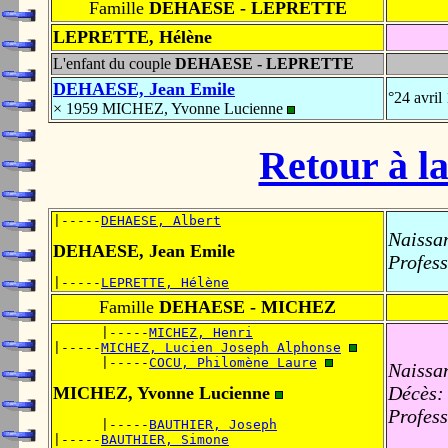
Famille
DEHAESE - LEPRETTE
LEPRETTE, Hélène
L'enfant du couple
DEHAESE - LEPRETTE
DEHAESE, Jean Emile
°24 avri
× 1959 MICHEZ, Yvonne Lucienne
Retour à la
|-----
DEHAESE, Albert
Naissa
DEHAESE, Jean Emile
Profess
|-----
LEPRETTE, Hélène
Famille
DEHAESE - MICHEZ
      |-----
MICHEZ, Henri
|-----
MICHEZ, Lucien Joseph Alphonse
      |-----
COCU, Philomène Laure
Naissa
Décès:
MICHEZ, Yvonne Lucienne
Profess
      |-----
BAUTHIER, Joseph
|-----
BAUTHIER, Simone