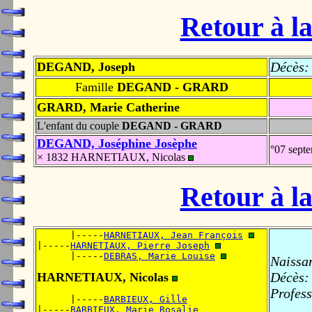
Retour à la
Décès:
DEGAND, Joseph
Famille
DEGAND - GRARD
GRARD, Marie Catherine
L'enfant du couple
DEGAND - GRARD
DEGAND, Joséphine Josèphe
°07 sept
× 1832 HARNETIAUX, Nicolas
Retour à la
      |-----
HARNETIAUX, Jean François
|-----
HARNETIAUX, Pierre Joseph
      |-----
DEBRAS, Marie Louise
Naissa
Décès:
HARNETIAUX, Nicolas
Profess
      |-----
BARBIEUX, Gille
|-----
BARBIEUX, Marie Rosalie